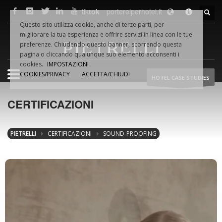
tik
tok
portereiperhotel.it
F.LLI
PIETRELLI
SRL
Questo sito utilizza cookie, anche di terze parti, per
Via Dino VAMPA, 18
migliorare la tua esperienza e offrire servizi in linea con le tue
61032 Fano (PU) Italia
preferenze. Chiudendo questo banner, scorrendo questa
Tel.
+39.0721.854495
pagina o cliccando qualunque suo elemento acconsenti i
cookies.
IMPOSTAZIONI
COOKIES/PRIVACY
ACCETTA/CHIUDI
HOTEL CASE STUDIES
Fax +39.0721.854954
Email:
info@pietrelliporte.it
CERTIFICAZIONI
P.iva 02044740419
WEB
NETWORK
PIETRELLI
CERTIFICAZIONI
SOUND-PROOFING
pietrelliporte.it
porte-hotel.it
portereiperhotel.it
hoteldoors.us
hoteldoors.ae
hotel-doors.co.uk