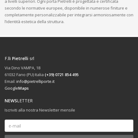
a livelli superiori. Ogni porta Pietrelli è progettata e certificata
secondo le normative europee, disponibile in numerose finiture e
completamente personalizzabile per integrarsi armoniosamente con
l’identità estetica della struttura.
F.lli
Pietrelli
srl
Via Dino VAMPA, 18
61032 Fano (PU) Italia
(+39) 0721 854 495
Email:
info@pietrelliporte.it
Google
Maps
NEWS
LETTER
Iscriviti alla nostra Newsletter mensile