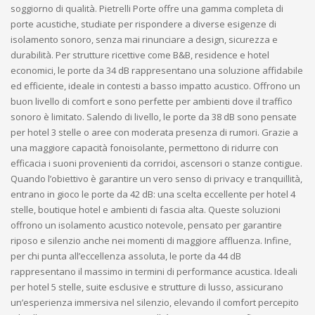
soggiorno di qualità. Pietrelli Porte offre una gamma completa di
porte acustiche, studiate per rispondere a diverse esigenze di
isolamento sonoro, senza mai rinunciare a design, sicurezza e
durabilità. Per strutture ricettive come B&B, residence e hotel
economici, le porte da 34 dB rappresentano una soluzione affidabile
ed efficiente, ideale in contesti a basso impatto acustico. Offrono un
buon livello di comfort e sono perfette per ambienti dove il traffico
sonoro è limitato. Salendo di livello, le porte da 38 dB sono pensate
per hotel 3 stelle o aree con moderata presenza di rumori. Grazie a
una maggiore capacità fonoisolante, permettono di ridurre con
efficacia i suoni provenienti da corridoi, ascensori o stanze contigue.
Quando l’obiettivo è garantire un vero senso di privacy e tranquillità,
entrano in gioco le porte da 42 dB: una scelta eccellente per hotel 4
stelle, boutique hotel e ambienti di fascia alta. Queste soluzioni
offrono un isolamento acustico notevole, pensato per garantire
riposo e silenzio anche nei momenti di maggiore affluenza. Infine,
per chi punta all’eccellenza assoluta, le porte da 44 dB
rappresentano il massimo in termini di performance acustica. Ideali
per hotel 5 stelle, suite esclusive e strutture di lusso, assicurano
un’esperienza immersiva nel silenzio, elevando il comfort percepito