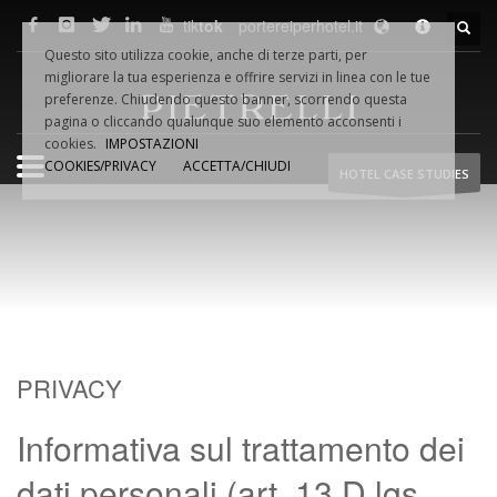
tik
tok
portereiperhotel.it
F.LLI
PIETRELLI
SRL
Questo sito utilizza cookie, anche di terze parti, per
Via Dino VAMPA, 18
migliorare la tua esperienza e offrire servizi in linea con le tue
61032 Fano (PU) Italia
preferenze. Chiudendo questo banner, scorrendo questa
Tel.
+39.0721.854495
pagina o cliccando qualunque suo elemento acconsenti i
cookies.
IMPOSTAZIONI
COOKIES/PRIVACY
ACCETTA/CHIUDI
HOTEL CASE STUDIES
Fax +39.0721.854954
Email:
info@pietrelliporte.it
P.iva 02044740419
WEB
NETWORK
pietrelliporte.it
porte-hotel.it
portereiperhotel.it
PRIVACY
hoteldoors.us
Informativa sul trattamento dei
hoteldoors.ae
hotel-doors.co.uk
dati personali (art. 13 D.lgs.