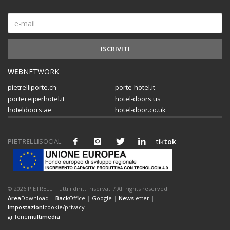
WEB
NETWORK
pietrelliporte.ch
porte-hotel.it
portereiperhotel.it
hotel-doors.us
hoteldoors.ae
hotel-door.co.uk
PIETRELLI
SOCIAL
tik
tok
© 2026 PIETRELLI Tutti i diritti riservati / All rights reserved
Area
Download
|
Back
Office
|
Google
|
News
letter
|
Impostazioni
cookie/privacy
grifone
multimedia