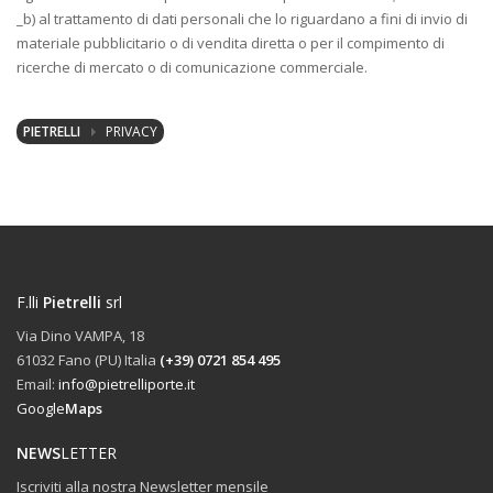
_b) al trattamento di dati personali che lo riguardano a fini di invio di
materiale pubblicitario o di vendita diretta o per il compimento di
ricerche di mercato o di comunicazione commerciale.
PIETRELLI
PRIVACY
F.lli
Pietrelli
srl
Via Dino VAMPA, 18
61032 Fano (PU) Italia
(+39) 0721 854 495
Email:
info@pietrelliporte.it
Google
Maps
NEWS
LETTER
Iscriviti alla nostra Newsletter mensile