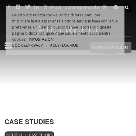
tik
tok
portereiperhotel.it
F.LLI
PIETRELLI
SRL
Questo sito utilizza cookie, anche di terze parti, per
Via Dino VAMPA, 18
migliorare la tua esperienza e offrire servizi in linea con le tue
61032 Fano (PU) Italia
preferenze. Chiudendo questo banner, scorrendo questa
Tel.
+39.0721.854495
pagina o cliccando qualunque suo elemento acconsenti i
cookies.
IMPOSTAZIONI
COOKIES/PRIVACY
ACCETTA/CHIUDI
HOTEL CASE STUDIES
Fax +39.0721.854954
Email:
info@pietrelliporte.it
P.iva 02044740419
WEB
NETWORK
pietrelliporte.it
porte-hotel.it
portereiperhotel.it
hoteldoors.us
CASE STUDIES
hoteldoors.ae
hotel-doors.co.uk
PIETRELLI
CASE STUDIES