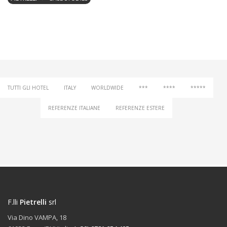
TUTTI GLI HOTEL
ITALY
WORLDWIDE
***
****
*****
REFERENZE ITALIANE
REFERENZE ESTERE
F.lli
Pietrelli
srl
Via Dino VAMPA, 18