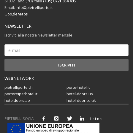
61032 Fano (PU) Italia
(+39) 0721 854 495
Email:
info@pietrelliporte.it
Google
Maps
NEWS
LETTER
Iscriviti alla nostra Newsletter mensile
WEB
NETWORK
pietrelliporte.ch
porte-hotel.it
portereiperhotel.it
hotel-doors.us
hoteldoors.ae
hotel-door.co.uk
PIETRELLI
SOCIAL
tik
tok