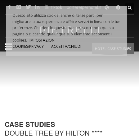
tik
tok
portereiperhotel.it
F.LLI
PIETRELLI
SRL
Questo sito utilizza cookie, anche di terze parti, per
Via Dino VAMPA, 18
migliorare la tua esperienza e offrire servizi in linea con le tue
61032 Fano (PU) Italia
preferenze. Chiudendo questo banner, scorrendo questa
Tel.
+39.0721.854495
pagina o cliccando qualunque suo elemento acconsenti i
cookies.
IMPOSTAZIONI
COOKIES/PRIVACY
ACCETTA/CHIUDI
HOTEL CASE STUDIES
Fax +39.0721.854954
Email:
info@pietrelliporte.it
P.iva 02044740419
WEB
NETWORK
pietrelliporte.it
porte-hotel.it
portereiperhotel.it
hoteldoors.us
CASE STUDIES
hoteldoors.ae
hotel-doors.co.uk
DOUBLE TREE BY HILTON ****