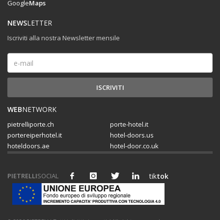
Google
Maps
NEWS
LETTER
Iscriviti alla nostra Newsletter mensile
WEB
NETWORK
pietrelliporte.ch
porte-hotel.it
portereiperhotel.it
hotel-doors.us
hoteldoors.ae
hotel-door.co.uk
PIETRELLI
SOCIAL
tik
tok