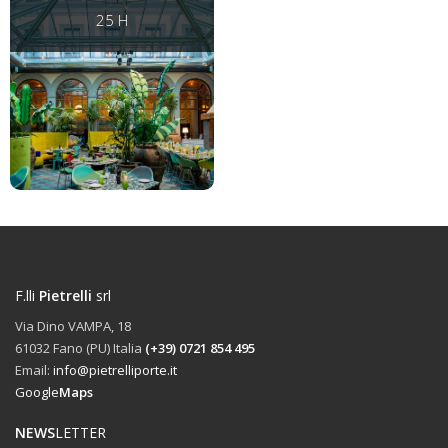
25 H
F.lli
Pietrelli
srl
Via Dino VAMPA, 18
61032 Fano (PU) Italia
(+39) 0721 854 495
Email:
info@pietrelliporte.it
Google
Maps
NEWS
LETTER