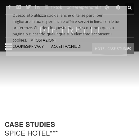
tik
tok
portereiperhotel.it
F.LLI
PIETRELLI
SRL
Questo sito utilizza cookie, anche di terze parti, per
Via Dino VAMPA, 18
migliorare la tua esperienza e offrire servizi in linea con le tue
61032 Fano (PU) Italia
preferenze. Chiudendo questo banner, scorrendo questa
Tel.
+39.0721.854495
pagina o cliccando qualunque suo elemento acconsenti i
cookies.
IMPOSTAZIONI
COOKIES/PRIVACY
ACCETTA/CHIUDI
HOTEL CASE STUDIES
Fax +39.0721.854954
Email:
info@pietrelliporte.it
P.iva 02044740419
WEB
NETWORK
pietrelliporte.it
porte-hotel.it
portereiperhotel.it
hoteldoors.us
CASE STUDIES
hoteldoors.ae
hotel-doors.co.uk
SPICE HOTEL***