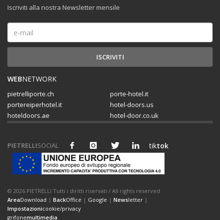
Iscriviti alla nostra Newsletter mensile
WEB
NETWORK
pietrelliporte.ch
porte-hotel.it
portereiperhotel.it
hotel-doors.us
hoteldoors.ae
hotel-door.co.uk
PIETRELLI
SOCIAL
tik
tok
© 2026 PIETRELLI Tutti i diritti riservati / All rights reserved
Area
Download
|
Back
Office
|
Google
|
News
letter
|
Impostazioni
cookie/privacy
grifone
multimedia