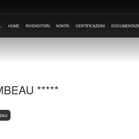
WEB
NETWORK
0721.854954
pietrelliporte.it
L
HOME
RIVENDITORI
NOVITÀ
CERTIFICAZIONI
DOCUMENTAZI
fo@pietrelliporte.it
porte-hotel.it
044740419
portereiperhotel.it
BEAU *****
EAU