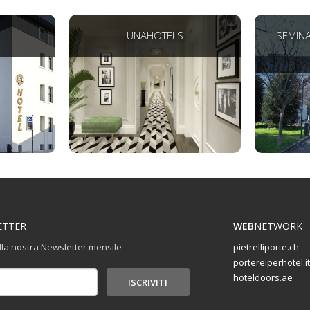
UNAHOTELS
SEMINA
ETTER
WEB
NETWORK
 alla nostra Newsletter mensile
pietrelliporte.ch
portereiperhotel.it
hoteldoors.ae