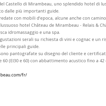
del Castello di Mirambeau, uno splendido hotel di lu
to dalle più importanti guide.
edate con mobili d'epoca, alcune anche con camino
il lussuoso hotel Château de Mirambeau - Relais & Ch
 vasca idromassaggio e una spa.
ustazioni serali su richiesta di vini e cognac e un 
le principali guide.
sono pantografate su disegno del cliente e certific
 60 (EI30 e 60) con abbattimento acustico fino a 42 
beau.com/fr/