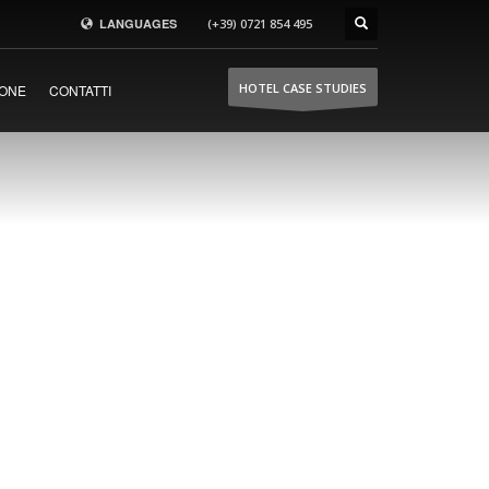
LANGUAGES
(+39) 0721 854 495
hoteldoors.us
HOTEL CASE STUDIES
ONE
CONTATTI
hoteldoors.ae
hotel-doors.co.uk