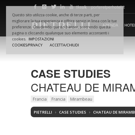
tik
tok
portereiperhotel.it
F.LLI
PIETRELLI
SRL
Questo sito utilizza cookie, anche di terze parti, per
Via Dino VAMPA, 18
Fax +39.
migliorare la tua esperienza e offrire servizi in linea con le tue
AZIENDA
HOTE
61032 Fano (PU) Italia
Email:
in
preferenze. Chiudendo questo banner, scorrendo questa
Tel.
+39.0721.854495
P.iva 02
pagina o cliccando qualunque suo elemento acconsenti i
cookies.
IMPOSTAZIONI
COOKIES/PRIVACY
ACCETTA/CHIUDI
CASE STUDIES
CHATEAU DE MIRAM
Francia
Francia
Mirambeau
PIETRELLI
CASE STUDIES
CHATEAU DE MIRAMB